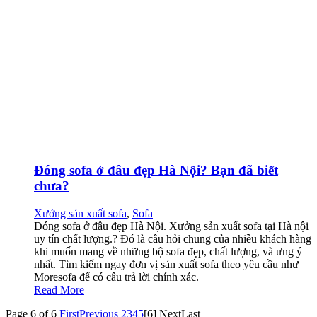
Đóng sofa ở đâu đẹp Hà Nội? Bạn đã biết
chưa?
Xưởng sản xuất sofa
,
Sofa
Đóng sofa ở đâu đẹp Hà Nội. Xưởng sản xuất sofa tại Hà nội
uy tín chất lượng.? Đó là câu hỏi chung của nhiều khách hàng
khi muốn mang về những bộ sofa đẹp, chất lượng, và ưng ý
nhất. Tìm kiếm ngay đơn vị sản xuất sofa theo yêu cầu như
Moresofa để có câu trả lời chính xác.
Read More
Page 6 of 6
First
Previous
2
3
4
5
[6]
Next
Last