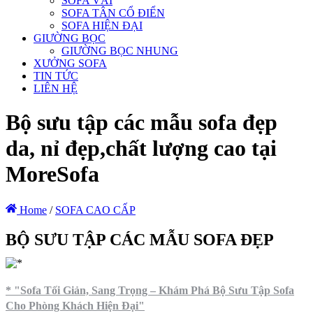
SOFA VẢI
SOFA TÂN CỔ ĐIỂN
SOFA HIỆN ĐẠI
GIƯỜNG BỌC
GIƯỜNG BỌC NHUNG
XƯỞNG SOFA
TIN TỨC
LIÊN HỆ
Bộ sưu tập các mẫu sofa đẹp
da, nỉ đẹp,chất lượng cao tại
MoreSofa
Home
/
SOFA CAO CẤP
BỘ SƯU TẬP CÁC MẪU SOFA ĐẸP
* "Sofa Tối Giản, Sang Trọng – Khám Phá Bộ Sưu Tập Sofa
Cho Phòng Khách Hiện Đại"