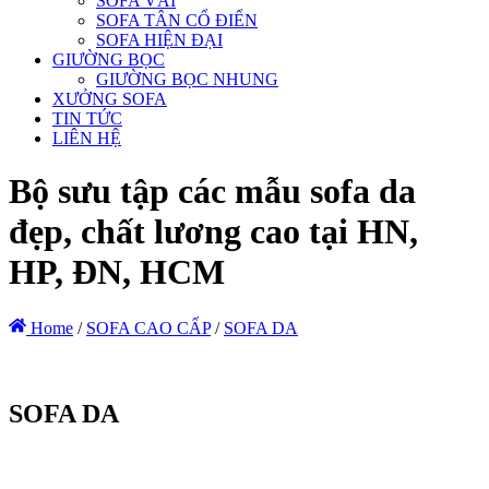
SOFA VẢI
SOFA TÂN CỔ ĐIỂN
SOFA HIỆN ĐẠI
GIƯỜNG BỌC
GIƯỜNG BỌC NHUNG
XƯỞNG SOFA
TIN TỨC
LIÊN HỆ
Bộ sưu tập các mẫu sofa da
đẹp, chất lương cao tại HN,
HP, ĐN, HCM
Home
/
SOFA CAO CẤP
/
SOFA DA
SOFA DA