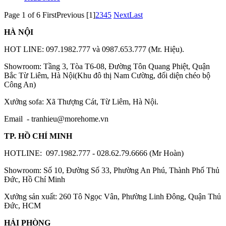
Page 1 of 6
First
Previous
[1]
2
3
4
5
Next
Last
HÀ NỘI
HOT LINE: 097.1982.777 và 0987.653.777 (Mr. Hiệu).
Showroom: Tầng 3, Tòa T6-08, Đường Tôn Quang Phiệt, Quận
Bắc Từ Liêm, Hà Nội(Khu đô thị Nam Cường, đối diện chéo bộ
Công An)
Xưởng sofa: Xã Thượng Cát, Từ Liêm, Hà Nội.
Email -
tranhieu@morehome.vn
TP. HỒ CHÍ MINH
HOTLINE: 097.1982.777 - 028.62.79.6666 (Mr Hoàn)
Showroom: Số 10, Đường Số 33, Phường An Phú, Thành Phố Thủ
Đức, Hồ Chí Minh
Xưởng sản xuất: 260 Tô Ngọc Vân, Phường Linh Đông, Quận Thủ
Đức, HCM
HẢI PHÒNG