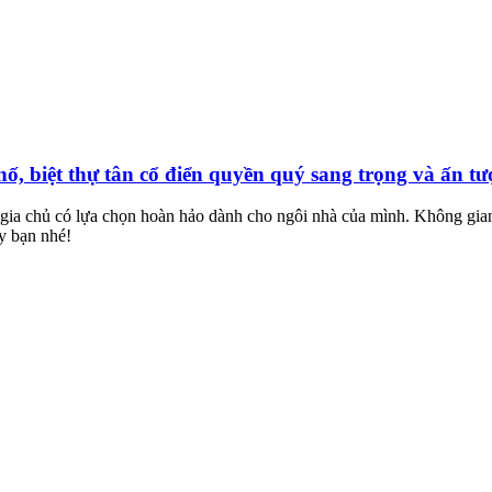
ố, biệt thự tân cổ điển quyền quý sang trọng và ấn tư
ác gia chủ có lựa chọn hoàn hảo dành cho ngôi nhà của mình. Không gi
y bạn nhé!