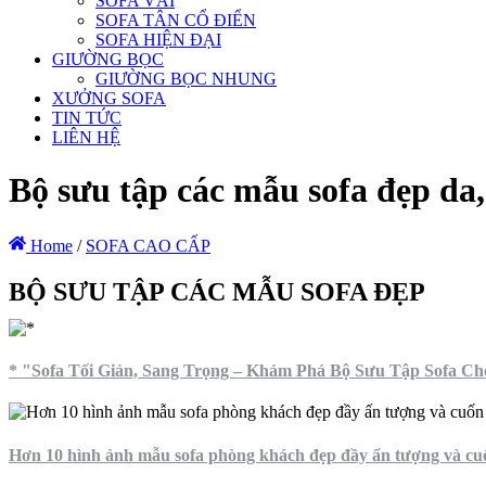
SOFA VẢI
SOFA TÂN CỔ ĐIỂN
SOFA HIỆN ĐẠI
GIƯỜNG BỌC
GIƯỜNG BỌC NHUNG
XƯỞNG SOFA
TIN TỨC
LIÊN HỆ
Bộ sưu tập các mẫu sofa đẹp da,
Home
/
SOFA CAO CẤP
BỘ SƯU TẬP CÁC MẪU SOFA ĐẸP
* "Sofa Tối Giản, Sang Trọng – Khám Phá Bộ Sưu Tập Sofa C
Hơn 10 hình ảnh mẫu sofa phòng khách đẹp đầy ấn tượng và cu