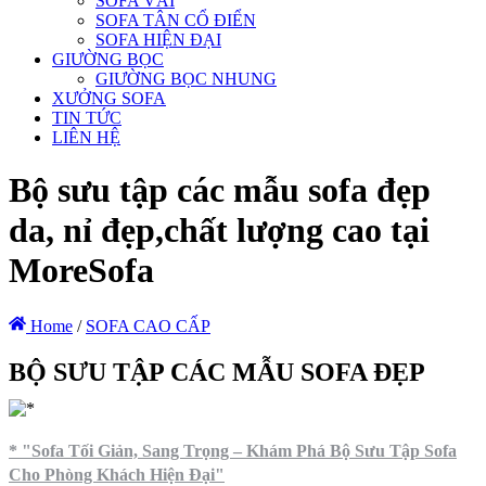
SOFA VẢI
SOFA TÂN CỔ ĐIỂN
SOFA HIỆN ĐẠI
GIƯỜNG BỌC
GIƯỜNG BỌC NHUNG
XƯỞNG SOFA
TIN TỨC
LIÊN HỆ
Bộ sưu tập các mẫu sofa đẹp
da, nỉ đẹp,chất lượng cao tại
MoreSofa
Home
/
SOFA CAO CẤP
BỘ SƯU TẬP CÁC MẪU SOFA ĐẸP
* "Sofa Tối Giản, Sang Trọng – Khám Phá Bộ Sưu Tập Sofa
Cho Phòng Khách Hiện Đại"