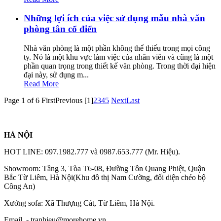
Những lợi ích của việc sử dụng mẫu nhà văn
phòng tân cổ điển
Nhà văn phòng là một phần không thể thiếu trong mọi công
ty. Nó là một khu vực làm việc của nhân viên và cũng là một
phần quan trọng trong thiết kế văn phòng. Trong thời đại hiện
đại này, sử dụng m...
Read More
Page 1 of 6
First
Previous
[1]
2
3
4
5
Next
Last
HÀ NỘI
HOT LINE: 097.1982.777 và 0987.653.777 (Mr. Hiệu).
Showroom: Tầng 3, Tòa T6-08, Đường Tôn Quang Phiệt, Quận
Bắc Từ Liêm, Hà Nội(Khu đô thị Nam Cường, đối diện chéo bộ
Công An)
Xưởng sofa: Xã Thượng Cát, Từ Liêm, Hà Nội.
Email -
tranhieu@morehome.vn