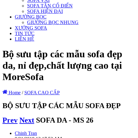
SOFA VẢI
SOFA TÂN CỔ ĐIỂN
SOFA HIỆN ĐẠI
GIƯỜNG BỌC
GIƯỜNG BỌC NHUNG
XƯỞNG SOFA
TIN TỨC
LIÊN HỆ
Bộ sưu tập các mẫu sofa đẹp
da, nỉ đẹp,chất lượng cao tại
MoreSofa
Home
/
SOFA CAO CẤP
BỘ SƯU TẬP CÁC MẪU SOFA ĐẸP
Prev
Next
SOFA DA - MS 26
Chinh Tran