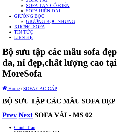
SOFA VẢI
SOFA TÂN CỔ ĐIỂN
SOFA HIỆN ĐẠI
GIƯỜNG BỌC
GIƯỜNG BỌC NHUNG
XƯỞNG SOFA
TIN TỨC
LIÊN HỆ
Bộ sưu tập các mẫu sofa đẹp
da, nỉ đẹp,chất lượng cao tại
MoreSofa
Home
/
SOFA CAO CẤP
BỘ SƯU TẬP CÁC MẪU SOFA ĐẸP
Prev
Next
SOFA VẢI - MS 02
Chinh Tran