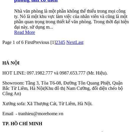
Nhà văn phòng là một phần không thể thiếu trong mọi công
ty. Nó là một khu vực làm việc của nhân viên và cũng là một
phần quan trọng trong thiết kế văn phòng. Trong thời đại hiện
đại này, sử dụng m...
Read More
Page 1 of 6
First
Previous
[1]
2
3
4
5
Next
Last
HÀ NỘI
HOT LINE: 097.1982.777 và 0987.653.777 (Mr. Hiệu).
Showroom: Tầng 3, Tòa T6-08, Đường Tôn Quang Phiệt, Quận
Bắc Từ Liêm, Hà Nội(Khu đô thị Nam Cường, đối diện chéo bộ
Công An)
Xưởng sofa: Xã Thượng Cát, Từ Liêm, Hà Nội.
Email -
tranhieu@morehome.vn
TP. HỒ CHÍ MINH