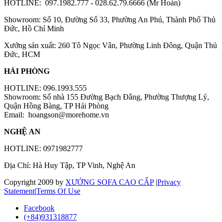
HOTLINE: 097.1982.777 - 028.62.79.6666 (Mr Hoàn)
Showroom: Số 10, Đường Số 33, Phường An Phú, Thành Phố Thủ
Đức, Hồ Chí Minh
Xưởng sản xuất: 260 Tô Ngọc Vân, Phường Linh Đông, Quận Thủ
Đức, HCM
HẢI PHÒNG
HOTLINE: 096.1993.555
Showroom: Số nhà 155 Đường Bạch Đằng, Phường Thượng Lý,
Quận Hồng Bàng, TP Hải Phòng
Email:
hoangson@morehome.vn
NGHỆ AN
HOTLINE: 0971982777
Địa Chỉ: Hà Huy Tập, TP Vinh, Nghệ An
Copyright 2009 by
XƯỞNG SOFA CAO CẤP
|
Privacy
Statement
|
Terms Of Use
Facebook
(+84)931318877