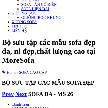
SOFA VẢI
SOFA TÂN CỔ ĐIỂN
SOFA HIỆN ĐẠI
GIƯỜNG BỌC
GIƯỜNG BỌC NHUNG
XƯỞNG SOFA
TIN TỨC
LIÊN HỆ
Bộ sưu tập các mẫu sofa đẹp
da, nỉ đẹp,chất lượng cao tại
MoreSofa
Home
/
SOFA CAO CẤP
BỘ SƯU TẬP CÁC MẪU SOFA ĐẸP
Prev
Next
SOFA DA - MS 26
Chinh Tran