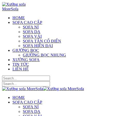
HOME
SOFA CAO CẤP
SOFA NỈ
SOFA DA
SOFA VẢI
SOFA TÂN CỔ ĐIỂN
SOFA HIỆN ĐẠI
GIƯỜNG BỌC
GIƯỜNG BỌC NHUNG
XƯỞNG SOFA
TIN TỨC
LIÊN HỆ
HOME
SOFA CAO CẤP
SOFA NỈ
SOFA DA