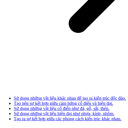
Sử dụng những vật liệu khác nhau để tạo ra kiến trúc độc đáo.
Tạo nên sự kết hợp giữa cảm hứng cổ điển và hiện đại.
Sử dụng những vật liệu cổ điển như đá, gỗ, sắt, thép.
Sử dụng những vật liệu hiện đại như nhựa, kính, nhôm.
Tạo ra sự kết hợp giữa các phong cách kiến trúc khác nhau.