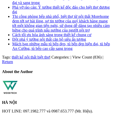
đại và sang trọng
Phá vỡ rào cản: Ý tưởng thiết kế độc đáo cho biệt thự đương
đại
Thi công phòng bếp nhà phố, biệt thự từ nội thất Morehome
đem tới sự hài lòng, sự tin tưởng của quý khách hàng mang
tới một không gian tiện nghi, sử dụng dễ dàng tạo nhiều cảm
hứng cho quá trình nấu nướng của người nội trợ
Cách tối ưu hóa ánh sáng trong thiết kế chung cư
Đột phá ý tưởng nội thất căn hộ siêu ấn tượng
Mách bạn những mẫu tủ bếp đẹp, tủ bếp đẹp hiện đại, tủ bếp
An Cường, tủ bếp cao cấp sang trọng
Tags:
thiết kế nội thất biệt thự
|
Categories:
|
View Count (836)
|
Return
About the Author
HÀ NỘI
HOT LINE: 097.1982.777 và 0987.653.777 (Mr. Hiệu).