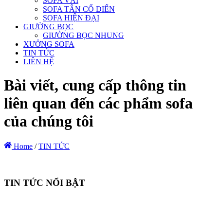
SOFA VẢI
SOFA TÂN CỔ ĐIỂN
SOFA HIỆN ĐẠI
GIƯỜNG BỌC
GIƯỜNG BỌC NHUNG
XƯỞNG SOFA
TIN TỨC
LIÊN HỆ
Bài viết, cung cấp thông tin
liên quan đến các phẩm sofa
của chúng tôi
Home
/
TIN TỨC
TIN TỨC NỔI BẬT