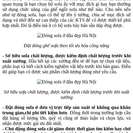
quan trọng là bạn chọn bộ sofa ấy với mục đích gì hay bạn thường
sử dụng chức năng của ghế ngồi sofa như thế nào. Cho nên nếu
như tự đóng sofa, bạn có thể tự lên ý tưởng, chia sẻ mục đích sử
dụng và nhờ đến sự can thiệp của các KTS để có được thiết kế phù
hợp nhất. Đó là điều mà ít có bộ sofa bày bán sẵn đáp ứng được.
Đặt đóng ghế sofa theo tối ưu hóa công năng
- Sở hữu sofa chất lượng, được kiểm định chất lượng trước khi
xuất xưởng
. Hầu hết tại các xưởng đều sẽ để bạn tự chọn vật liệu,
phân loại và biết cách kiểm nghiệm vật liệu trước khi bàn giao. Điều
đó giúp bạn có được sản phẩm chất lượng đúng như yêu cầu.
Sở hữu sofa chất lượng, được kiểm định chất lượng trước khi xuất
xưởng
- Đặt đóng sofa ở đơn vị trực tiếp sản xuất sẽ không qua khâu
trung gian,chi phí tiết kiệm hơn
. Đồng thời trong trường hợp cần
đặt hàng số lượng lớn, quý vị cũng sẽ thảo luận và chọn lựa, và
nhận được mức giá ưu đãi nhất.
- Chủ động đóng sofa cắt giảm được thời gian tìm kiếm hay chờ