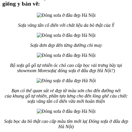
giống y bản vẽ:
Sofa văng tân cổ điển với chất liệu da bò thật của Ý
Sofa đơn đẹp đến từng đường chỉ may
Bộ sofa gỗ gỗ tự nhiên óc chó cao cấp bọc vải trưng bày tại
showroom Moresofa( đóng sofa ở đâu đẹp Hà Nội?)
Bạn có thể quan sát vẻ đẹp từ màu sơn cho đến đường nét
của khung gỗ tự nhiên, phần tựa lưng cho đến lòng ghế cảu chiếc
sofa văng tân cổ điển vừa mới hoàn thiện
Sofa bọc da bò thật cao cấp màu tím mới lạ( Đóng sofa ở đâu đẹp
Hà Nội)