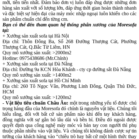
mới, tiên tiến nhất. Đảm bảo đơn vị luôn đáp ứng được những đơn
hàng sản xuất với số lượng lớn, đáp ứng thời gian hoàn thành nhanh
và đặc biệt sự hiện đại của máy móc nhập ngoại luôn khiến cho các
sản phẩm chuẩn chỉ đến từng cm.
Bạn có thể đến tham quan hệ thống phân xưởng của Moresofa
tại:
+ Xưởng sản xuất sofa tại Hà Nội
Địa chỉ: Thôn Đông Ba, Số 268 Đường Thượng Cát, Phường
Thượng Cát, Q.Bắc Từ Liêm, HN
Quy mô xưởng sản xuất: >2000m2
Hotline: 0975438686 (Mr.Chính)
+ Xưởng sản xuất sofa tại Đà Nẵng
Địa chỉ: Đường 9a KCN Hòa Khánh - cty cp đường sắt Đà Nẵng
Quy mô xưởng sản xuất: >1400m2
+ Xưởng sản xuất sofa tại Hồ Chí Minh
Địa chỉ: 260 Tô Ngọc Vân, Phương Linh Đông, Quận Thủ Đức,
HCM
Quy mô xưởng sản xuất: >1200m2
- Vật liệu tiêu chuẩn Châu Âu:
một trong những yếu tố được chú
trọng hàng đầu của Moresofa đó chính là nguyên vật liệu. Chúng tôi
hiểu rằng, đối với bất cứ sản phẩm nào khi đến tay khách hàng,
đồng nghĩa với sự gắn bó lâu dài và bền bỉ. Điều đó ngoài được
quyết định qua công nghệ máy móc và bàn tay con người thì phụ
thuộc phần nhiều vào vật liệu. Và chúng tôi không đánh cược sự tin
tưởng của khách hàng vào “chiêu trò hay bất cứ một hình thức thay