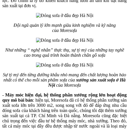
lực. Đó chính là lý do khiến khách hàng luôn an tâm khi đặt hàng
sản xuất tại đơn vị.
Đội ngũ quản lý lớn mạnh giàu kinh nghiệm và kỹ năng
của Moresofa
Như những “ nghệ nhân” thực thụ, sự tỷ mỷ của những tay nghề
cao trong quá trình hoàn thành chân gỗ sofa
Sự tỷ mỷ đến từng đường khâu nhỏ mang đến chất lượng hoàn hảo
nhất có thể cho mỗi sản phẩm sofa của
xưởng sản xuất sofa ở Hà
Nội
của Moresofa
- Máy móc hiện đại, hệ thống phân xưởng rộng lớn hoạt động
quy mô bài bản
: hiện tại, Moresofa đã có hệ thống phân xưởng sản
xuất sofa lớn trên 3000 m2, song song với đó để đáp ứng nhu cầu
đóng sofa của khách hàng trên toàn quốc, chúng tôi đặt thêm xưởng
sản xuất tại cả TP. Chí Minh và Đà nẵng. Moresofa cũng đặc biệt
chú trọng đến việc đầu tư hệ thống máy móc, nhà xưởng. Theo đó,
tất cả máy móc tại đây đều được nhập từ nước ngoài và là loại máy