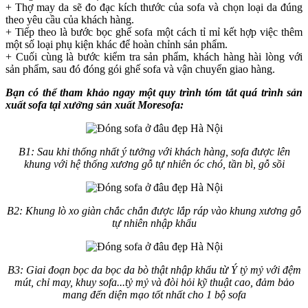
+ Thợ may da sẽ đo đạc kích thước của sofa và chọn loại da đúng
theo yêu cầu của khách hàng.
+ Tiếp theo là bước bọc ghế sofa một cách tỉ mỉ kết hợp việc thêm
một số loại phụ kiện khác để hoàn chỉnh sản phẩm.
+ Cuối cùng là bước kiểm tra sản phẩm, khách hàng hài lòng với
sản phẩm, sau đó đóng gói ghế sofa và vận chuyển giao hàng.
Bạn có thể tham khảo ngay một quy trình tóm tắt quá trình sản
xuất sofa tại xưởng sản xuất Moresofa:
B1: Sau khi thống nhất ý tưởng với khách hàng, sofa được lên
khung với hệ thống xương gỗ tự nhiên óc chó, tần bì, gỗ sồi
B2: Khung lò xo giàn chắc chắn được lắp ráp vào khung xương gỗ
tự nhiên nhập khẩu
B3: Giai đoạn bọc da bọc da bò thật nhập khẩu từ Ý tỷ mỷ với đệm
mút, chỉ may, khuy sofa...tỷ mỷ và đòi hỏi kỹ thuật cao, đảm bảo
mang đến diện mạo tốt nhất cho 1 bộ sofa