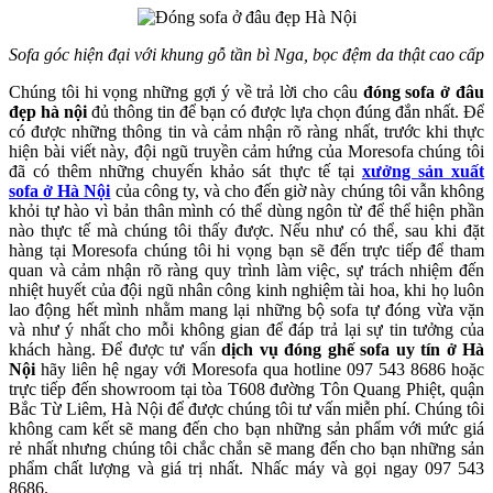
Sofa góc hiện đại với khung gỗ tần bì Nga, bọc đệm da thật cao cấp
Chúng tôi hi vọng những gợi ý về trả lời cho câu
đóng sofa ở đâu
đẹp hà nội
đủ thông tin để bạn có được lựa chọn đúng đắn nhất. Để
có được những thông tin và cảm nhận rõ ràng nhất, trước khi thực
hiện bài viết này, đội ngũ truyền cảm hứng của Moresofa chúng tôi
đã có thêm những chuyến khảo sát thực tế tại
xưởng sản xuất
sofa ở Hà Nội
của công ty, và cho đến giờ này chúng tôi vẫn không
khỏi tự hào vì bản thân mình có thể dùng ngôn từ để thể hiện phần
nào thực tế mà chúng tôi thấy được. Nếu như có thể, sau khi đặt
hàng tại Moresofa chúng tôi hi vọng bạn sẽ đến trực tiếp để tham
quan và cảm nhận rõ ràng quy trình làm việc, sự trách nhiệm đến
nhiệt huyết của đội ngũ nhân công kinh nghiệm tài hoa, khi họ luôn
lao động hết mình nhằm mang lại những bộ sofa tự đóng vừa vặn
và như ý nhất cho mỗi không gian để đáp trả lại sự tin tưởng của
khách hàng. Để được tư vấn
dịch vụ đóng ghế sofa uy tín ở Hà
Nội
hãy liên hệ ngay với Moresofa qua hotline 097 543 8686 hoặc
trực tiếp đến showroom tại tòa T608 đường Tôn Quang Phiệt, quận
Bắc Từ Liêm, Hà Nội để được chúng tôi tư vấn miễn phí. Chúng tôi
không cam kết sẽ mang đến cho bạn những sản phẩm với mức giá
rẻ nhất nhưng chúng tôi chắc chắn sẽ mang đến cho bạn những sản
phẩm chất lượng và giá trị nhất. Nhấc máy và gọi ngay 097 543
8686.