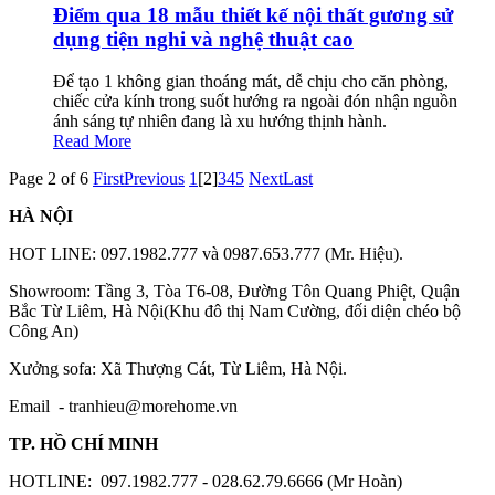
Điểm qua 18 mẫu thiết kế nội thất gương sử
dụng tiện nghi và nghệ thuật cao
Để tạo 1 không gian thoáng mát, dễ chịu cho căn phòng,
chiếc cửa kính trong suốt hướng ra ngoài đón nhận nguồn
ánh sáng tự nhiên đang là xu hướng thịnh hành.
Read More
Page 2 of 6
First
Previous
1
[2]
3
4
5
Next
Last
HÀ NỘI
HOT LINE: 097.1982.777 và 0987.653.777 (Mr. Hiệu).
Showroom: Tầng 3, Tòa T6-08, Đường Tôn Quang Phiệt, Quận
Bắc Từ Liêm, Hà Nội(Khu đô thị Nam Cường, đối diện chéo bộ
Công An)
Xưởng sofa: Xã Thượng Cát, Từ Liêm, Hà Nội.
Email -
tranhieu@morehome.vn
TP. HỒ CHÍ MINH
HOTLINE: 097.1982.777 - 028.62.79.6666 (Mr Hoàn)