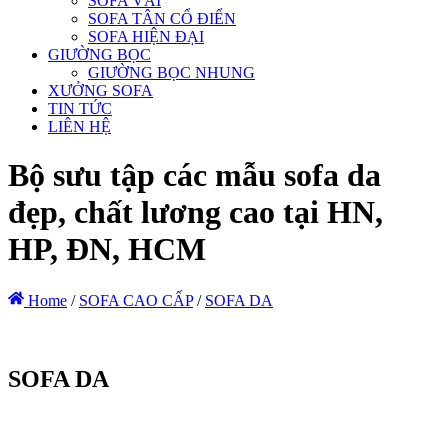
SOFA VẢI
SOFA TÂN CỔ ĐIỂN
SOFA HIỆN ĐẠI
GIƯỜNG BỌC
GIƯỜNG BỌC NHUNG
XƯỞNG SOFA
TIN TỨC
LIÊN HỆ
Bộ sưu tập các mẫu sofa da
đẹp, chất lương cao tại HN,
HP, ĐN, HCM
Home
/
SOFA CAO CẤP
/
SOFA DA
SOFA DA