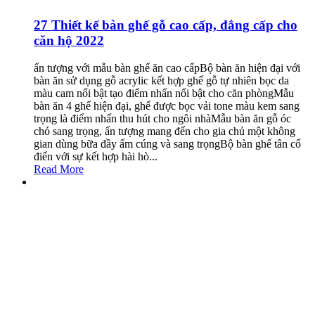
27 Thiết kế bàn ghế gỗ cao cấp, đẳng cấp cho
căn hộ 2022
ấn tượng với mẫu bàn ghế ăn cao cấpBộ bàn ăn hiện đại với
bàn ăn sử dụng gỗ acrylic kết hợp ghế gỗ tự nhiên bọc da
màu cam nổi bật tạo điểm nhấn nổi bật cho căn phòngMẫu
bàn ăn 4 ghế hiện đại, ghế được bọc vải tone màu kem sang
trọng là điểm nhấn thu hút cho ngôi nhàMẫu bàn ăn gỗ óc
chó sang trọng, ấn tượng mang đến cho gia chủ một không
gian dùng bữa đầy ấm cúng và sang trọngBộ bàn ghế tân cổ
điển với sự kết hợp hài hò...
Read More