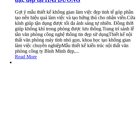
Gợi ý mẫu thiết kế không gian làm việc đẹp tinh tế góp phần
tạo nên hiệu quả làm việc và tạo hứng thú cho nhân viên.Cửa
kính giúp tận dụng được tối đa ánh sáng tự nhiên. Đồng thời
giúp không khí trong phòng được lưu thông.Trang trí sảnh lễ
tân văn phòng công nghệ thông tin đẹp sử dụngThiết kế nội
thất văn phòng máy tính nhỏ gọn, khoa học tạo không gian
làm việc chuyên nghiệpMẫu thiết kế kiến trúc nội thất văn
phòng công ty Bình Minh đẹp,...
Read More