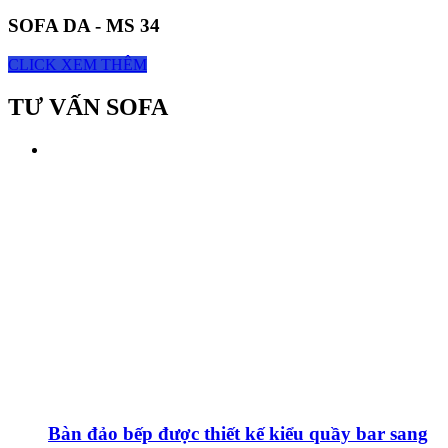
SOFA DA - MS 34
CLICK XEM THÊM
TƯ VẤN SOFA
Bàn đảo bếp được thiết kế kiểu quầy bar sang