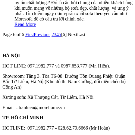
uy tín chất lượng.? Đó là câu hỏi chung của nhiều khách hàng
khi muốn mang về những bộ sofa đẹp, chất lượng, và ưng ý
nhất. Tìm kiếm ngay đơn vị sản xuất sofa theo yêu cầu như
Moresofa để có câu trả lời chính xác.
Read More
Page 6 of 6
First
Previous
2
3
4
5
[6]
Next
Last
HÀ NỘI
HOT LINE: 097.1982.777 và 0987.653.777 (Mr. Hiệu).
Showroom: Tầng 3, Tòa T6-08, Đường Tôn Quang Phiệt, Quận
Bắc Từ Liêm, Hà Nội(Khu đô thị Nam Cường, đối diện chéo bộ
Công An)
Xưởng sofa: Xã Thượng Cát, Từ Liêm, Hà Nội.
Email -
tranhieu@morehome.vn
TP. HỒ CHÍ MINH
HOTLINE: 097.1982.777 - 028.62.79.6666 (Mr Hoàn)