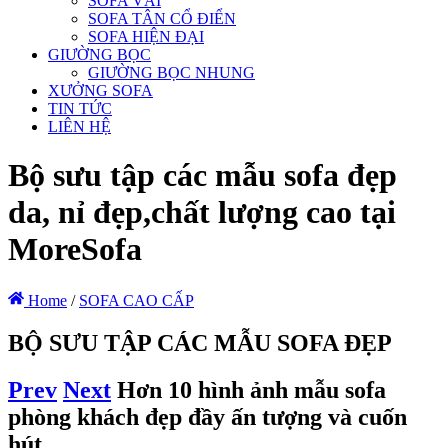
SOFA VẢI
SOFA TÂN CỔ ĐIỂN
SOFA HIỆN ĐẠI
GIƯỜNG BỌC
GIƯỜNG BỌC NHUNG
XƯỞNG SOFA
TIN TỨC
LIÊN HỆ
Bộ sưu tập các mẫu sofa đẹp
da, nỉ đẹp,chất lượng cao tại
MoreSofa
Home
/
SOFA CAO CẤP
BỘ SƯU TẬP CÁC MẪU SOFA ĐẸP
Prev
Next
Hơn 10 hình ảnh mẫu sofa
phòng khách đẹp đầy ấn tượng và cuốn
hút