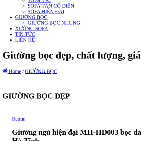
SOFA VẢI
SOFA TÂN CỔ ĐIỂN
SOFA HIỆN ĐẠI
GIƯỜNG BỌC
GIƯỜNG BỌC NHUNG
XƯỞNG SOFA
TIN TỨC
LIÊN HỆ
Giường bọc đẹp, chất lượng, gi
Home
/
GIƯỜNG BỌC
GIƯỜNG BỌC ĐẸP
Retrun
Giường ngủ hiện đại MH-HD003 bọc da t
Hà Tĩnh