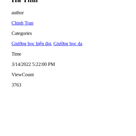
author
Chinh Tran
Categories
Giường bọc hiện đại
,
Giường bọc da
Time
3/14/2022 5:22:00 PM
ViewCount
3763