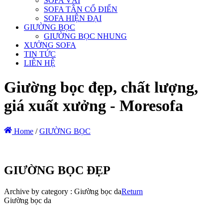
SOFA VẢI
SOFA TÂN CỔ ĐIỂN
SOFA HIỆN ĐẠI
GIƯỜNG BỌC
GIƯỜNG BỌC NHUNG
XƯỞNG SOFA
TIN TỨC
LIÊN HỆ
Giường bọc đẹp, chất lượng,
giá xuất xưởng - Moresofa
Home
/
GIƯỜNG BỌC
GIƯỜNG BỌC ĐẸP
Archive by category :
Giường bọc da
Return
Giường bọc da