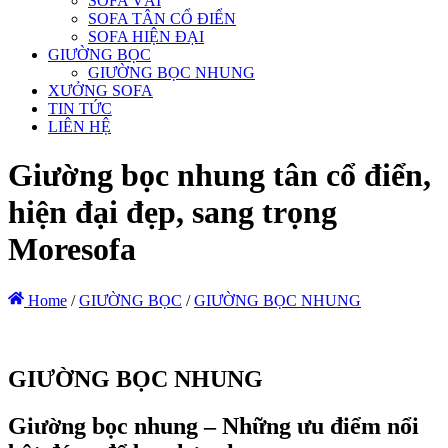
SOFA VẢI
SOFA TÂN CỔ ĐIỂN
SOFA HIỆN ĐẠI
GIƯỜNG BỌC
GIƯỜNG BỌC NHUNG
XƯỞNG SOFA
TIN TỨC
LIÊN HỆ
Giường bọc nhung tân cổ điển,
hiện đại đẹp, sang trọng
Moresofa
Home
/
GIƯỜNG BỌC
/
GIƯỜNG BỌC NHUNG
GIƯỜNG BỌC NHUNG
Giường bọc nhung – Những ưu điểm nổi