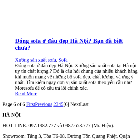
Đóng sofa ở đâu đẹp Hà Nội? Bạn đã biết
chưa?
Xưởng sản xuất sofa
,
Sofa
Đóng sofa ở đâu đẹp Hà Nội. Xưởng sản xuất sofa tại Hà nội
uy tín chất lượng.? Đó là câu hỏi chung của nhiều khách hàng
khi muốn mang về những bộ sofa đẹp, chất lượng, và ưng ý
nhất. Tìm kiếm ngay đơn vị sản xuất sofa theo yêu cầu như
Moresofa để có câu trả lời chính xác.
Read More
Page 6 of 6
First
Previous
2
3
4
5
[6]
Next
Last
HÀ NỘI
HOT LINE: 097.1982.777 và 0987.653.777 (Mr. Hiệu).
Showroom: Tầng 3, Tòa T6-08, Đường Tôn Quang Phiệt, Quận