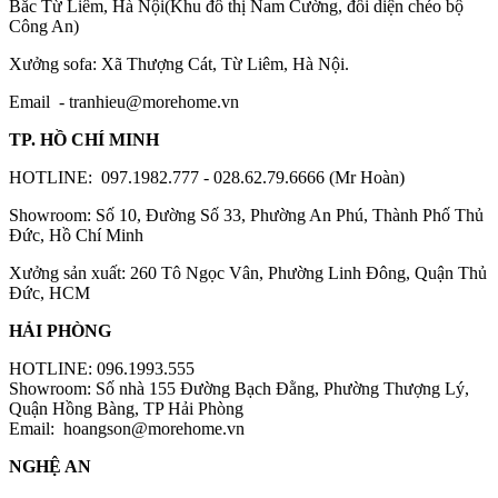
Bắc Từ Liêm, Hà Nội(Khu đô thị Nam Cường, đối diện chéo bộ
Công An)
Xưởng sofa: Xã Thượng Cát, Từ Liêm, Hà Nội.
Email -
tranhieu@morehome.vn
TP. HỒ CHÍ MINH
HOTLINE: 097.1982.777 - 028.62.79.6666 (Mr Hoàn)
Showroom: Số 10, Đường Số 33, Phường An Phú, Thành Phố Thủ
Đức, Hồ Chí Minh
Xưởng sản xuất: 260 Tô Ngọc Vân, Phường Linh Đông, Quận Thủ
Đức, HCM
HẢI PHÒNG
HOTLINE: 096.1993.555
Showroom: Số nhà 155 Đường Bạch Đằng, Phường Thượng Lý,
Quận Hồng Bàng, TP Hải Phòng
Email:
hoangson@morehome.vn
NGHỆ AN