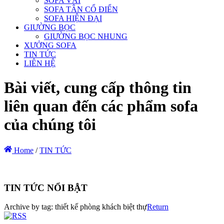
SOFA VẢI
SOFA TÂN CỔ ĐIỂN
SOFA HIỆN ĐẠI
GIƯỜNG BỌC
GIƯỜNG BỌC NHUNG
XƯỞNG SOFA
TIN TỨC
LIÊN HỆ
Bài viết, cung cấp thông tin
liên quan đến các phẩm sofa
của chúng tôi
Home
/
TIN TỨC
TIN TỨC NỔI BẬT
Archive by tag:
thiết kế phòng khách biệt thự
Return