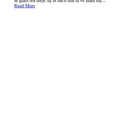
sẽ giảm bớt được sự bí bách mất đi vẻ thẩm mỹ...
Read More