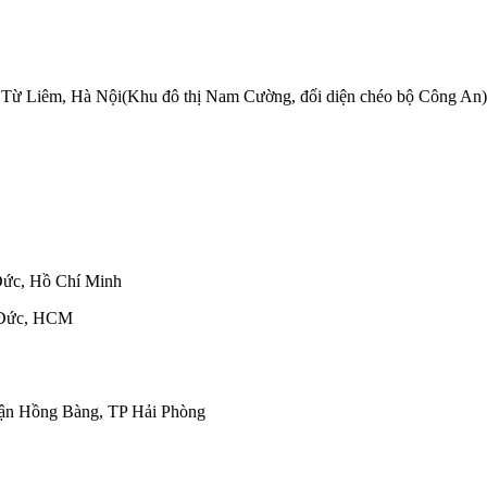
Từ Liêm, Hà Nội(Khu đô thị Nam Cường, đối diện chéo bộ Công An)
Đức, Hồ Chí Minh
 Đức, HCM
ận Hồng Bàng, TP Hải Phòng