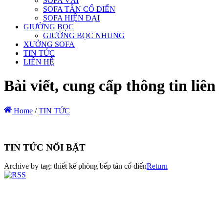
SOFA VẢI
SOFA TÂN CỔ ĐIỂN
SOFA HIỆN ĐẠI
GIƯỜNG BỌC
GIƯỜNG BỌC NHUNG
XƯỞNG SOFA
TIN TỨC
LIÊN HỆ
Bài viết, cung cấp thông tin li
Home
/
TIN TỨC
TIN TỨC NỔI BẬT
Archive by tag:
thiết kế phòng bếp tân cổ điển
Return