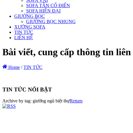
SOFA VẢI
SOFA TÂN CỔ ĐIỂN
SOFA HIỆN ĐẠI
GIƯỜNG BỌC
GIƯỜNG BỌC NHUNG
XƯỞNG SOFA
TIN TỨC
LIÊN HỆ
Bài viết, cung cấp thông tin li
Home
/
TIN TỨC
TIN TỨC NỔI BẬT
Archive by tag:
giường ngủ biệt thự
Return