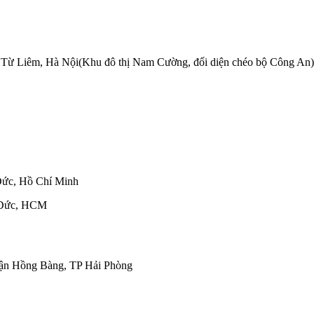
Từ Liêm, Hà Nội(Khu đô thị Nam Cường, đối diện chéo bộ Công An)
Đức, Hồ Chí Minh
 Đức, HCM
ận Hồng Bàng, TP Hải Phòng