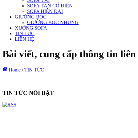
SOFA VẢI
SOFA TÂN CỔ ĐIỂN
SOFA HIỆN ĐẠI
GIƯỜNG BỌC
GIƯỜNG BỌC NHUNG
XƯỞNG SOFA
TIN TỨC
LIÊN HỆ
Bài viết, cung cấp thông tin li
Home
/
TIN TỨC
TIN TỨC NỔI BẬT