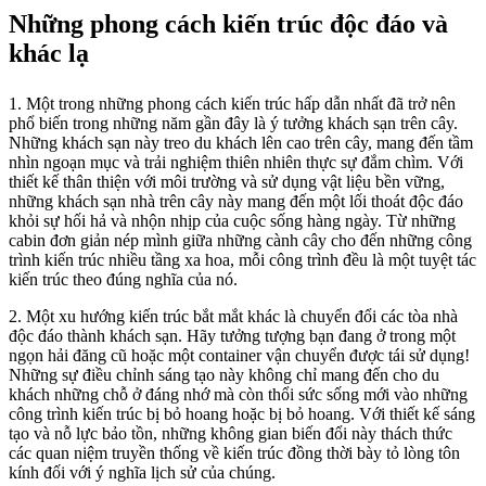
Những phong cách kiến trúc độc đáo và
khác lạ
1. Một trong những phong cách kiến trúc hấp dẫn nhất đã trở nên
phổ biến trong những năm gần đây là ý tưởng khách sạn trên cây.
Những khách sạn này treo du khách lên cao trên cây, mang đến tầm
nhìn ngoạn mục và trải nghiệm thiên nhiên thực sự đắm chìm. Với
thiết kế thân thiện với môi trường và sử dụng vật liệu bền vững,
những khách sạn nhà trên cây này mang đến một lối thoát độc đáo
khỏi sự hối hả và nhộn nhịp của cuộc sống hàng ngày. Từ những
cabin đơn giản nép mình giữa những cành cây cho đến những công
trình kiến trúc nhiều tầng xa hoa, mỗi công trình đều là một tuyệt tác
kiến trúc theo đúng nghĩa của nó.
2. Một xu hướng kiến trúc bắt mắt khác là chuyển đổi các tòa nhà
độc đáo thành khách sạn. Hãy tưởng tượng bạn đang ở trong một
ngọn hải đăng cũ hoặc một container vận chuyển được tái sử dụng!
Những sự điều chỉnh sáng tạo này không chỉ mang đến cho du
khách những chỗ ở đáng nhớ mà còn thổi sức sống mới vào những
công trình kiến trúc bị bỏ hoang hoặc bị bỏ hoang. Với thiết kế sáng
tạo và nỗ lực bảo tồn, những không gian biến đổi này thách thức
các quan niệm truyền thống về kiến trúc đồng thời bày tỏ lòng tôn
kính đối với ý nghĩa lịch sử của chúng.