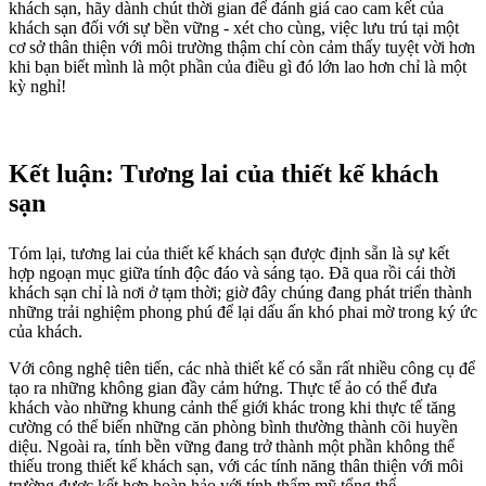
khách sạn, hãy dành chút thời gian để đánh giá cao cam kết của
khách sạn đối với sự bền vững - xét cho cùng, việc lưu trú tại một
cơ sở thân thiện với môi trường thậm chí còn cảm thấy tuyệt vời hơn
khi bạn biết mình là một phần của điều gì đó lớn lao hơn chỉ là một
kỳ nghỉ!
Kết luận: Tương lai của thiết kế khách
sạn
Tóm lại, tương lai của thiết kế khách sạn được định sẵn là sự kết
hợp ngoạn mục giữa tính độc đáo và sáng tạo. Đã qua rồi cái thời
khách sạn chỉ là nơi ở tạm thời; giờ đây chúng đang phát triển thành
những trải nghiệm phong phú để lại dấu ấn khó phai mờ trong ký ức
của khách.
Với công nghệ tiên tiến, các nhà thiết kế có sẵn rất nhiều công cụ để
tạo ra những không gian đầy cảm hứng. Thực tế ảo có thể đưa
khách vào những khung cảnh thế giới khác trong khi thực tế tăng
cường có thể biến những căn phòng bình thường thành cõi huyền
diệu. Ngoài ra, tính bền vững đang trở thành một phần không thể
thiếu trong thiết kế khách sạn, với các tính năng thân thiện với môi
trường được kết hợp hoàn hảo với tính thẩm mỹ tổng thể.