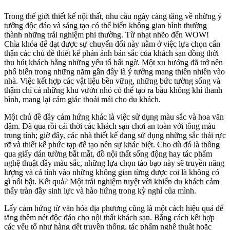
Trong thế giới thiết kế nội thất, nhu cầu ngày càng tăng về những ý
tưởng độc đáo và sáng tạo có thể biến không gian bình thường
thành những trải nghiệm phi thường. Từ nhạt nhẽo đến WOW!
Chìa khóa để đạt được sự chuyển đổi này nằm ở việc lựa chọn cẩn
thận các chủ đề thiết kế phản ánh bản sắc của khách sạn đồng thời
thu hút khách bằng những yếu tố bất ngờ. Một xu hướng đã trở nên
phổ biến trong những năm gần đây là ý tưởng mang thiên nhiên vào
nhà. Việc kết hợp các vật liệu bền vững, những bức tường sống và
thậm chí cả những khu vườn nhỏ có thể tạo ra bầu không khí thanh
bình, mang lại cảm giác thoải mái cho du khách.
Một chủ đề đầy cảm hứng khác là việc sử dụng màu sắc và hoa văn
đậm. Đã qua rồi cái thời các khách sạn chơi an toàn với tông màu
trung tính; giờ đây, các nhà thiết kế đang sử dụng những sắc thái rực
rỡ và thiết kế phức tạp để tạo nên sự khác biệt. Cho dù đó là thông
qua giấy dán tường bắt mắt, đồ nội thất sống động hay tác phẩm
nghệ thuật đầy màu sắc, những lựa chọn táo bạo này sẽ truyền năng
lượng và cá tính vào những không gian từng được coi là không có
gì nổi bật. Kết quả? Một trải nghiệm tuyệt vời khiến du khách cảm
thấy tràn đầy sinh lực và hào hứng trong kỳ nghỉ của mình.
Lấy cảm hứng từ văn hóa địa phương cũng là một cách hiệu quả để
tăng thêm nét độc đáo cho nội thất khách sạn. Bằng cách kết hợp
các yếu tố như hàng dệt truyền thống, tác phẩm nghệ thuật hoặc