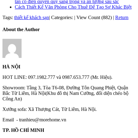
tân cổ điển quyền quý sang trọng và ấn tượng sâu sắc
Cách Thiết Kế Văn Phòng Cho Thuê Để Tạo Sự Khác Biệt
Tags:
thiết kế khách sạn
|
Categories:
|
View Count (882)
|
Return
About the Author
HÀ NỘI
HOT LINE: 097.1982.777 và 0987.653.777 (Mr. Hiệu).
Showroom: Tầng 3, Tòa T6-08, Đường Tôn Quang Phiệt, Quận
Bắc Từ Liêm, Hà Nội(Khu đô thị Nam Cường, đối diện chéo bộ
Công An)
Xưởng sofa: Xã Thượng Cát, Từ Liêm, Hà Nội.
Email -
tranhieu@morehome.vn
TP. HỒ CHÍ MINH