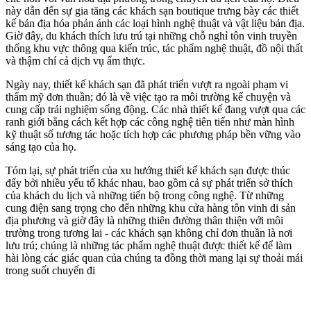
này dẫn đến sự gia tăng các khách sạn boutique trưng bày các thiết
kế bản địa hóa phản ánh các loại hình nghệ thuật và vật liệu bản địa.
Giờ đây, du khách thích lưu trú tại những chỗ nghỉ tôn vinh truyền
thống khu vực thông qua kiến trúc, tác phẩm nghệ thuật, đồ nội thất
và thậm chí cả dịch vụ ẩm thực.
Ngày nay, thiết kế khách sạn đã phát triển vượt ra ngoài phạm vi
thẩm mỹ đơn thuần; đó là về việc tạo ra môi trường kể chuyện và
cung cấp trải nghiệm sống động. Các nhà thiết kế đang vượt qua các
ranh giới bằng cách kết hợp các công nghệ tiên tiến như màn hình
kỹ thuật số tương tác hoặc tích hợp các phương pháp bền vững vào
sáng tạo của họ.
Tóm lại, sự phát triển của xu hướng thiết kế khách sạn được thúc
đẩy bởi nhiều yếu tố khác nhau, bao gồm cả sự phát triển sở thích
của khách du lịch và những tiến bộ trong công nghệ. Từ những
cung điện sang trọng cho đến những khu cửa hàng tôn vinh di sản
địa phương và giờ đây là những thiên đường thân thiện với môi
trường trong tương lai - các khách sạn không chỉ đơn thuần là nơi
lưu trú; chúng là những tác phẩm nghệ thuật được thiết kế để làm
hài lòng các giác quan của chúng ta đồng thời mang lại sự thoải mái
trong suốt chuyến đi