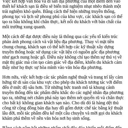
Việc kết hợp văn hóa và di sản địa phương của một điểm đến vào
thiết kế khách sạn là điều sẽ biến trải nghiệm nhạt nhẽo thành một
trải nghiệm khó quên. Bằng cách thể hiện những truyền thống,
phong tục và lịch sử phong phú của khu vực, các khách sạn có thể
tạo ra bầu không khí chân thực, kết nối du khách với bản chất của
môi trường xung quanh.
Một cách để đạt được điều này là thông qua các yếu tố kiến trúc
phản ánh phong cách và vật liệu địa phương. Thay vì mặt tiền
chung chung, khách sạn có thể kết hợp các kỹ thuật xây dựng
truyền thống hoặc sử dụng các vật liệu có nguồn gốc địa phương
như gạch nung hoặc gỗ. Điều này không chỉ tạo thêm sự thú vị về
mặt thị giác mà còn tạo cảm giác về địa điểm, khiến du khách cảm
thấy như họ thực sự hòa mình vào văn hóa địa phương.
Hơn nữa, việc kết hợp các tác phẩm nghệ thuật và trang trí lấy cảm
hứng từ di sản của khu vực cho phép du khách tương tác với điểm
đến ở mức độ sâu hơn. Từ những bức tranh mô tả khung cảnh
truyền thống đến tác phẩm điêu khắc do các nghệ nhân địa phương
tạo ra, những nét chấm phá này tạo thêm nét quyến rũ và chân thực
cho bất kỳ không gian khách sạn nào. Cho dù đó là hàng dệt thủ
công từ cộng đồng bản địa hay đồ gốm được chế tác bằng kỹ thuật
lâu đời, mỗi tác phẩm đều kể một câu chuyện và mời gọi du khách
khám phá thêm về nền văn hóa nơi họ sinh sống.
Bằng cách nắm bắt những phẩm chất độc đáo khiến mỗi điểm đến