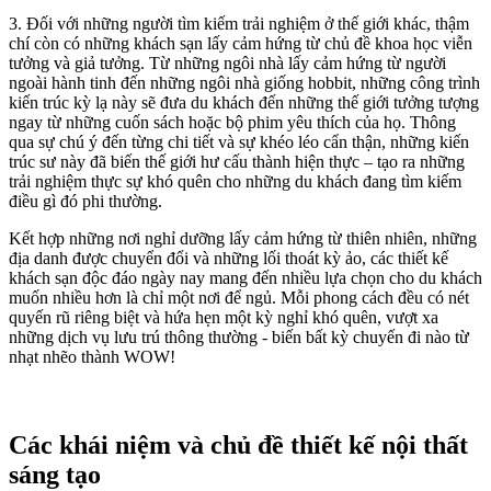
3. Đối với những người tìm kiếm trải nghiệm ở thế giới khác, thậm
chí còn có những khách sạn lấy cảm hứng từ chủ đề khoa học viễn
tưởng và giả tưởng. Từ những ngôi nhà lấy cảm hứng từ người
ngoài hành tinh đến những ngôi nhà giống hobbit, những công trình
kiến trúc kỳ lạ này sẽ đưa du khách đến những thế giới tưởng tượng
ngay từ những cuốn sách hoặc bộ phim yêu thích của họ. Thông
qua sự chú ý đến từng chi tiết và sự khéo léo cẩn thận, những kiến
trúc sư này đã biến thế giới hư cấu thành hiện thực – tạo ra những
trải nghiệm thực sự khó quên cho những du khách đang tìm kiếm
điều gì đó phi thường.
Kết hợp những nơi nghỉ dưỡng lấy cảm hứng từ thiên nhiên, những
địa danh được chuyển đổi và những lối thoát kỳ ảo, các thiết kế
khách sạn độc đáo ngày nay mang đến nhiều lựa chọn cho du khách
muốn nhiều hơn là chỉ một nơi để ngủ. Mỗi phong cách đều có nét
quyến rũ riêng biệt và hứa hẹn một kỳ nghỉ khó quên, vượt xa
những dịch vụ lưu trú thông thường - biến bất kỳ chuyến đi nào từ
nhạt nhẽo thành WOW!
Các khái niệm và chủ đề thiết kế nội thất
sáng tạo