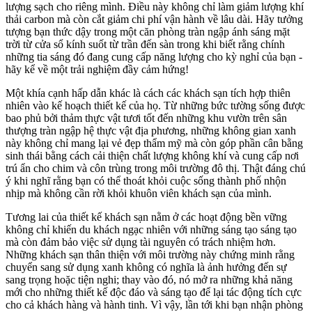
lượng sạch cho riêng mình. Điều này không chỉ làm giảm lượng khí
thải carbon mà còn cắt giảm chi phí vận hành về lâu dài. Hãy tưởng
tượng bạn thức dậy trong một căn phòng tràn ngập ánh sáng mặt
trời từ cửa sổ kính suốt từ trần đến sàn trong khi biết rằng chính
những tia sáng đó đang cung cấp năng lượng cho kỳ nghỉ của bạn -
hãy kể về một trải nghiệm đầy cảm hứng!
Một khía cạnh hấp dẫn khác là cách các khách sạn tích hợp thiên
nhiên vào kế hoạch thiết kế của họ. Từ những bức tường sống được
bao phủ bởi thảm thực vật tươi tốt đến những khu vườn trên sân
thượng tràn ngập hệ thực vật địa phương, những không gian xanh
này không chỉ mang lại vẻ đẹp thẩm mỹ mà còn góp phần cân bằng
sinh thái bằng cách cải thiện chất lượng không khí và cung cấp nơi
trú ẩn cho chim và côn trùng trong môi trường đô thị. Thật đáng chú
ý khi nghĩ rằng bạn có thể thoát khỏi cuộc sống thành phố nhộn
nhịp mà không cần rời khỏi khuôn viên khách sạn của mình.
Tương lai của thiết kế khách sạn nằm ở các hoạt động bền vững
không chỉ khiến du khách ngạc nhiên với những sáng tạo sáng tạo
mà còn đảm bảo việc sử dụng tài nguyên có trách nhiệm hơn.
Những khách sạn thân thiện với môi trường này chứng minh rằng
chuyển sang sử dụng xanh không có nghĩa là ảnh hưởng đến sự
sang trọng hoặc tiện nghi; thay vào đó, nó mở ra những khả năng
mới cho những thiết kế độc đáo và sáng tạo để lại tác động tích cực
cho cả khách hàng và hành tinh. Vì vậy, lần tới khi bạn nhận phòng