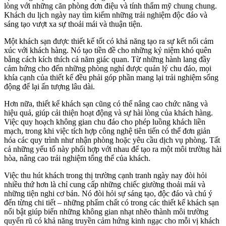
lòng với những căn phòng đơn điệu và tính thẩm mỹ chung chung.
Khách du lịch ngày nay tìm kiếm những trải nghiệm độc đáo và
sáng tạo vượt xa sự thoải mái và thuận tiện.
Một khách sạn được thiết kế tốt có khả năng tạo ra sự kết nối cảm
xúc với khách hàng. Nó tạo tiền đề cho những kỷ niệm khó quên
bằng cách kích thích cả năm giác quan. Từ những hành lang đầy
cảm hứng cho đến những phòng nghỉ được quản lý chu đáo, mọi
khía cạnh của thiết kế đều phải góp phần mang lại trải nghiệm sống
động để lại ấn tượng lâu dài.
Hơn nữa, thiết kế khách sạn cũng có thể nâng cao chức năng và
hiệu quả, giúp cải thiện hoạt động và sự hài lòng của khách hàng.
Việc quy hoạch không gian chu đáo cho phép luồng khách liền
mạch, trong khi việc tích hợp công nghệ tiên tiến có thể đơn giản
hóa các quy trình như nhận phòng hoặc yêu cầu dịch vụ phòng. Tất
cả những yếu tố này phối hợp với nhau để tạo ra một môi trường hài
hòa, nâng cao trải nghiệm tổng thể của khách.
Việc thu hút khách trong thị trường cạnh tranh ngày nay đòi hỏi
nhiều thứ hơn là chỉ cung cấp những chiếc giường thoải mái và
những tiện nghi cơ bản. Nó đòi hỏi sự sáng tạo, độc đáo và chú ý
đến từng chi tiết – những phẩm chất có trong các thiết kế khách sạn
nổi bật giúp biến những không gian nhạt nhẽo thành môi trường
quyến rũ có khả năng truyền cảm hứng kinh ngạc cho mỗi vị khách