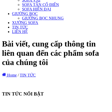
SOFA VẢI
SOFA TÂN CỔ ĐIỂN
SOFA HIỆN ĐẠI
GIƯỜNG BỌC
GIƯỜNG BỌC NHUNG
XƯỞNG SOFA
TIN TỨC
LIÊN HỆ
Bài viết, cung cấp thông tin
liên quan đến các phẩm sofa
của chúng tôi
Home
/
TIN TỨC
TIN TỨC NỔI BẬT