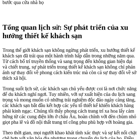
bước qua cửa nhà họ
Tổng quan lịch sử: Sự phát triển của xu
hướng thiết kế khách sạn
Trong thế giới khách sạn không ngừng phát triển, xu hướng thiết kế
khách sạn đã trải qua một hành trình hấp dẫn trong những năm qua.
Từ cách bố trí truyền thống và sang trọng đến không gian hiện đại
và chiết trung, sự phát triển trong thiết kế khách sạn không chỉ phản
ánh sự thay đổi về phong cách kiến trúc mà còn cả sự thay đổi về sở
thích xã hội.
Trong suốt lịch sử, các khách sạn chủ yếu được coi là nơi chức năng
để du khách nghỉ ngơi. Tuy nhiên, với sự xuất hiện của du lịch sang
trọng và mong muốn có những trải nghiệm độc đáo ngày càng tăng,
các khách sạn bắt đầu kết hợp các yếu tố thiết kế khiến khách hàng
phải kinh ngạc. Chúng tôi thấy phong cách trang trí xa hoa lấy cảm
hứng từ các cung điện lớn ở châu Âu, hoàn chỉnh với đèn chùm nhỏ
giọt pha lê và đồ nội thất trang trí công phu phù hợp với hoàng gia.
Theo thời gian, mọi người khao khát tính xác thực và sự kết nối chặt
chẽ hơn với văn hóa địa phương trong chuyến du lịch của họ. Điều