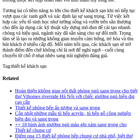
Tương lai có tiềm năng to lớn cho thiết kế khách sạn khi nó tiếp tục
vượt qua các ranh giới và xác định lại sự sang trọng. Từ việc kết
hợp các yếu tố sinh học như tường sống và vườn trên sân thượng
cho đến áp dụng các kỹ thuật xây dựng mô-đun để cải tạo nhanh
chóng và hiệu quả, ngành này đã sẵn sàng cho sự đổi mới. Trọng
tâm sẽ là tạo ra những không gian truyền cảm hứng, trẻ hóa và thu
hút khách ở nhiều cấp độ. Mỗi năm trôi qua, các khách sạn sẽ trở
thành điểm đến chứ không chỉ là nơi để nghỉ ngơi - cuối cùng
chuyển từ chỗ ở nhạt nhẽo sang trải nghiệm đáng giá.
Tag:thiết kế khách sạn
Related
Hoàn thiện không gian nội thất phòng ngủ sang trọng cho biệt
thự Vihomes riverside Hà Nội với chiếc giường ngủ hiện đại
cao cấp
Thiết kế phòng bếp ấn tượng và sang trọng
Cập nhật những mẫu tủ bếp acrylic, tủ bếp gỗ công nghiệp
hiện đại và sang trọng
++ 18 hình ảnh giường ngủ màu ghi xám sang trọng cho
Thiết kế chung cư
Điểm qua 15 thiết kế phòng bếp chung cư nhà phố, biệt thự