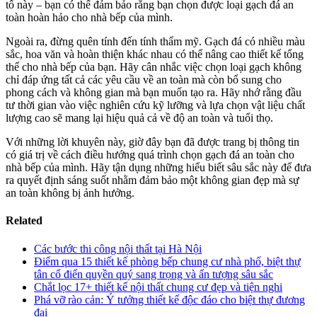
tố này – bạn có thể đảm bảo rằng bạn chọn được loại gạch đá an
toàn hoàn hảo cho nhà bếp của mình.
Ngoài ra, đừng quên tính đến tính thẩm mỹ. Gạch đá có nhiều màu
sắc, hoa văn và hoàn thiện khác nhau có thể nâng cao thiết kế tổng
thể cho nhà bếp của bạn. Hãy cân nhắc việc chọn loại gạch không
chỉ đáp ứng tất cả các yêu cầu về an toàn mà còn bổ sung cho
phong cách và không gian mà bạn muốn tạo ra. Hãy nhớ rằng đầu
tư thời gian vào việc nghiên cứu kỹ lưỡng và lựa chọn vật liệu chất
lượng cao sẽ mang lại hiệu quả cả về độ an toàn và tuổi thọ.
Với những lời khuyên này, giờ đây bạn đã được trang bị thông tin
có giá trị về cách điều hướng quá trình chọn gạch đá an toàn cho
nhà bếp của mình. Hãy tận dụng những hiểu biết sâu sắc này để đưa
ra quyết định sáng suốt nhằm đảm bảo một không gian đẹp mà sự
an toàn không bị ảnh hưởng.
Related
Các bước thi công nội thất tại Hà Nội
Điểm qua 15 thiết kế phòng bếp chung cư nhà phố, biệt thự
tân cổ điển quyền quý sang trọng và ấn tượng sâu sắc
Chắt lọc 17+ thiết kế nội thất chung cư đẹp và tiện nghi
Phá vỡ rào cản: Ý tưởng thiết kế độc đáo cho biệt thự đương
đại