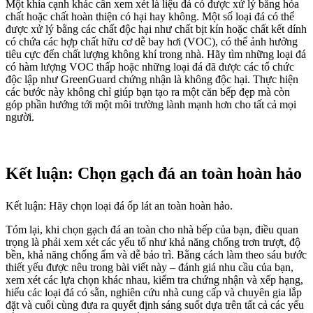
Một khía cạnh khác cần xem xét là liệu đá có được xử lý bằng hóa
chất hoặc chất hoàn thiện có hại hay không. Một số loại đá có thể
được xử lý bằng các chất độc hại như chất bịt kín hoặc chất kết dính
có chứa các hợp chất hữu cơ dễ bay hơi (VOC), có thể ảnh hưởng
tiêu cực đến chất lượng không khí trong nhà. Hãy tìm những loại đá
có hàm lượng VOC thấp hoặc những loại đá đã được các tổ chức
độc lập như GreenGuard chứng nhận là không độc hại. Thực hiện
các bước này không chỉ giúp bạn tạo ra một căn bếp đẹp mà còn
góp phần hướng tới một môi trường lành mạnh hơn cho tất cả mọi
người.
Kết luận: Chọn gạch đá an toàn hoàn hảo
Kết luận: Hãy chọn loại đá ốp lát an toàn hoàn hảo.
Tóm lại, khi chọn gạch đá an toàn cho nhà bếp của bạn, điều quan
trọng là phải xem xét các yếu tố như khả năng chống trơn trượt, độ
bền, khả năng chống ẩm và dễ bảo trì. Bằng cách làm theo sáu bước
thiết yếu được nêu trong bài viết này – đánh giá nhu cầu của bạn,
xem xét các lựa chọn khác nhau, kiểm tra chứng nhận và xếp hạng,
hiểu các loại đá có sẵn, nghiên cứu nhà cung cấp và chuyên gia lắp
đặt và cuối cùng đưa ra quyết định sáng suốt dựa trên tất cả các yếu