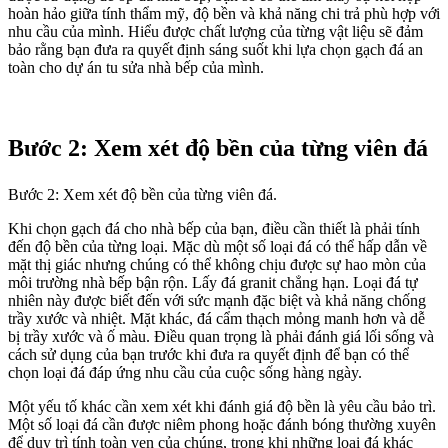
hoàn hảo giữa tính thẩm mỹ, độ bền và khả năng chi trả phù hợp với
nhu cầu của mình. Hiểu được chất lượng của từng vật liệu sẽ đảm
bảo rằng bạn đưa ra quyết định sáng suốt khi lựa chọn gạch đá an
toàn cho dự án tu sửa nhà bếp của mình.
Bước 2: Xem xét độ bền của từng viên đá
Bước 2: Xem xét độ bền của từng viên đá.
Khi chọn gạch đá cho nhà bếp của bạn, điều cần thiết là phải tính
đến độ bền của từng loại. Mặc dù một số loại đá có thể hấp dẫn về
mặt thị giác nhưng chúng có thể không chịu được sự hao mòn của
môi trường nhà bếp bận rộn. Lấy đá granit chẳng hạn. Loại đá tự
nhiên này được biết đến với sức mạnh đặc biệt và khả năng chống
trầy xước và nhiệt. Mặt khác, đá cẩm thạch mỏng manh hơn và dễ
bị trầy xước và ố màu. Điều quan trọng là phải đánh giá lối sống và
cách sử dụng của bạn trước khi đưa ra quyết định để bạn có thể
chọn loại đá đáp ứng nhu cầu của cuộc sống hàng ngày.
Một yếu tố khác cần xem xét khi đánh giá độ bền là yêu cầu bảo trì.
Một số loại đá cần được niêm phong hoặc đánh bóng thường xuyên
để duy trì tính toàn vẹn của chúng, trong khi những loại đá khác