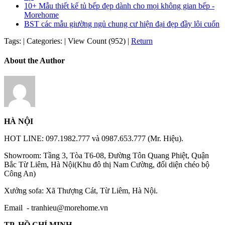
10+ Mẫu thiết kế tủ bếp đẹp dành cho mọi không gian bếp -
Morehome
BST các mẫu giường ngủ chung cư hiện đại đẹp đầy lôi cuốn
Tags:
|
Categories:
|
View Count (952)
|
Return
About the Author
HÀ NỘI
HOT LINE: 097.1982.777 và 0987.653.777 (Mr. Hiệu).
Showroom: Tầng 3, Tòa T6-08, Đường Tôn Quang Phiệt, Quận
Bắc Từ Liêm, Hà Nội(Khu đô thị Nam Cường, đối diện chéo bộ
Công An)
Xưởng sofa: Xã Thượng Cát, Từ Liêm, Hà Nội.
Email -
tranhieu@morehome.vn
TP. HỒ CHÍ MINH