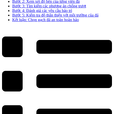
Bước 2: Xem xét độ bền của từng viên đá
Bước 3: Tìm kiếm các phương án chống trượt
Bước 4: Đánh giá các yêu cầu bảo trì
Bước 5: Kiểm tra độ thân thiện với môi trường của đá
Kết luận: Chọn gạch đá an toàn hoàn hảo