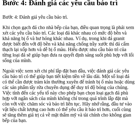
Bước 4: Đánh giá các yêu cầu bảo trì
Bước 4: Đánh giá yêu cầu bảo trì.
Khi chọn gạch đá cho nhà bếp của bạn, điều quan trọng là phải xem
xét các yêu cầu bảo trì. Các loại đá khác nhau có mức độ bền và
khả năng bị ố và hư hỏng khác nhau. Ví dụ, trong khi đá granit
được biết đến với độ bền và khả năng chống trầy xước thì đá cẩm
thạch lại xốp hơn và dễ bị ố màu. Hiểu được nhu cầu bảo trì của
từng loại đá sẽ giúp bạn đưa ra quyết định sáng suốt phù hợp với lối
sống của mình.
Ngoài việc xem xét chi phí lắp đặt ban đầu, việc đánh giá các yêu
cầu bảo trì có thể giúp bạn tiết kiệm tiền về lâu dài. Một số loại đá
có thể cần được trám kín thường xuyên để tránh bị ố màu hoặc dùng
các sản phẩm tẩy rửa chuyên dụng để duy trì độ bóng của chúng.
Việc tính đến các yếu tố này cho phép bạn chọn loại gạch đá phù
hợp với ngân sách của mình không chỉ trong quá trình lắp đặt mà
còn với việc chăm sóc và bảo trì liên tục. Hãy nhớ rằng, đầu tư vào
vật liệu chất lượng cao hơn có thể yêu cầu ít bảo trì hơn, cuối cùng
sẽ tăng thêm giá trị cả về mặt thẩm mỹ và tài chính cho không gian
bếp của bạn.