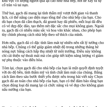
khu vực có lượng người qua lại cao như nhà bếp, nơi dễ xảy ra sự
cố tràn và tai nạn.
Thứ hai, gạch đá mang lại tính thẩm mỹ vượt thời gian và thanh
lịch, có thể nâng cao diện mạo tổng thể cho nhà bếp của bạn. Cho
dù bạn chọn đá cẩm thạch, đá granit hay đá phiến, mỗi loại đá đều
có vẻ đẹp độc đáo, tạo thêm nét đặc sắc cho mọi không gian. Ngoài
ra, gạch đá có nhiều màu sắc và hoa văn khác nhau, cho phép bạn
tùy chỉnh phong cách nhà bếp theo sở thích của mình.
Hơn nữa, gạch đá có đặc tính làm mát tự nhiên nên rất lý tưởng cho
nhà bếp. Chúng có thể giúp giảm nhiệt độ trong những tháng hè
nóng nực bằng cách hấp thụ nhiệt từ môi trường. Điều này không
chỉ cải thiện sự thoải mái mà còn giúp tiết kiệm năng lượng vì giảm
sự phụ thuộc vào điều hòa.
Tóm lại, chọn gạch đá cho nhà bếp của bạn là một quyết định tuyệt
vời do độ bền, tính thẩm mỹ và tính chất làm mát của chúng. Bằng
cách làm theo sáu bước thiết yếu được nêu trong bài viết này Chọn
gạch đá an toàn cho nhà bếp của bạn, bạn có thể đảm bảo rằng bạn
chọn đúng loại đá mang lại cả chức năng và vẻ đẹp cho không gian
nấu nướng của bạn.