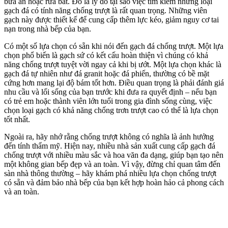
bữa ăn hoặc rửa bát. Đó là lý do tại sao việc tìm kiếm những loại
gạch đá có tính năng chống trượt là rất quan trọng. Những viên
gạch này được thiết kế để cung cấp thêm lực kéo, giảm nguy cơ tai
nạn trong nhà bếp của bạn.
Có một số lựa chọn có sẵn khi nói đến gạch đá chống trượt. Một lựa
chọn phổ biến là gạch sứ có kết cấu hoàn thiện vì chúng có khả
năng chống trượt tuyệt vời ngay cả khi bị ướt. Một lựa chọn khác là
gạch đá tự nhiên như đá granit hoặc đá phiến, thường có bề mặt
cứng hơn mang lại độ bám tốt hơn. Điều quan trọng là phải đánh giá
nhu cầu và lối sống của bạn trước khi đưa ra quyết định – nếu bạn
có trẻ em hoặc thành viên lớn tuổi trong gia đình sống cùng, việc
chọn loại gạch có khả năng chống trơn trượt cao có thể là lựa chọn
tốt nhất.
Ngoài ra, hãy nhớ rằng chống trượt không có nghĩa là ảnh hưởng
đến tính thẩm mỹ. Hiện nay, nhiều nhà sản xuất cung cấp gạch đá
chống trượt với nhiều màu sắc và hoa văn đa dạng, giúp bạn tạo nên
một không gian bếp đẹp và an toàn. Vì vậy, đừng chỉ quan tâm đến
sàn nhà thông thường – hãy khám phá nhiều lựa chọn chống trượt
có sẵn và đảm bảo nhà bếp của bạn kết hợp hoàn hảo cả phong cách
và an toàn.