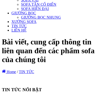
SOFA VẢI
SOFA TÂN CỔ ĐIỂN
SOFA HIỆN ĐẠI
GIƯỜNG BỌC
GIƯỜNG BỌC NHUNG
XƯỞNG SOFA
TIN TỨC
LIÊN HỆ
Bài viết, cung cấp thông tin
liên quan đến các phẩm sofa
của chúng tôi
Home
/
TIN TỨC
TIN TỨC NỔI BẬT