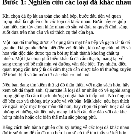
Bước 1: Nghiên cứu các loại đá khác nhau
Khi chọn đá ốp lát an toàn cho nhà bếp, bước đầu tiên và quan
trọng nhất là nghiên cứu các loại đá khác nhau. Bước này sẽ giúp
bạn hiểu các tùy chọn khác nhau có sẵn và đưa ra quyết định sáng
suốt dựa trên nhu cầu và sở thích cụ thể của bạn.
Một loại đá thường được sử dụng làm mặt bàn bếp và gạch lát là đá
granite. Đá granite được biết đến với độ bền, khả năng chịu nhiệt và
hoa văn độc đáo được tạo ra bởi sự hình thành khoáng chất tự
nhiên. Một lựa chọn phổ biến khác là đá cẩm thạch, mang lại vẻ
sang trọng với bề mặt mịn và đường vân đặc biệt. Tuy nhiên, điều
quan trọng cần lưu ý là đá cẩm thạch cần được bảo trì thường xuyên
để tránh bị ố và ăn mòn từ các chất có tính axit.
Nếu bạn đang tìm kiếm thứ gì đó thân thiện với ngân sách hơn, hãy
xem xét đá thạch anh. Quartzite là loại đá tự nhiên có vẻ ngoài sang
trọng giống đá cẩm thạch nhưng có giá thành thấp hơn. Nó cũng có
độ bền cao và chống trầy xước và vết bẩn. Mặt khác, nếu bạn thích
vẻ ngoài mộc mạc hoặc màu đất hơn, hãy chọn đá phiến hoặc đá xà
phòng vì những vật liệu này mang lại kết cấu độc đáo với các khe
hở tự nhiên hoặc các biến thể màu sắc phong phú.
Bằng cách tiến hành nghiên cứu kỹ lưỡng về các loại đá khác nhau
được sử dụng để ốp đá nhà bếp, bạn sẽ có thể tìm thấy sự kết hợp