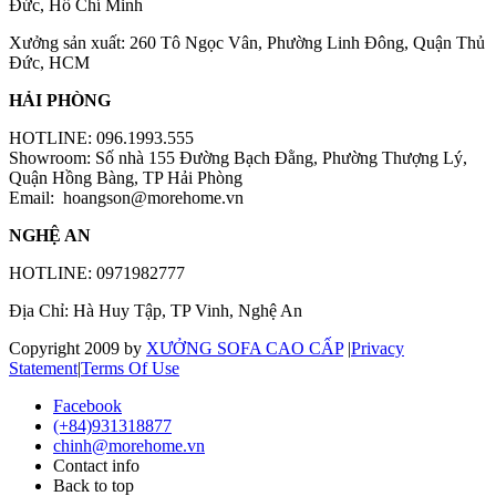
Đức, Hồ Chí Minh
Xưởng sản xuất: 260 Tô Ngọc Vân, Phường Linh Đông, Quận Thủ
Đức, HCM
HẢI PHÒNG
HOTLINE: 096.1993.555
Showroom: Số nhà 155 Đường Bạch Đằng, Phường Thượng Lý,
Quận Hồng Bàng, TP Hải Phòng
Email:
hoangson@morehome.vn
NGHỆ AN
HOTLINE: 0971982777
Địa Chỉ: Hà Huy Tập, TP Vinh, Nghệ An
Copyright 2009 by
XƯỞNG SOFA CAO CẤP
|
Privacy
Statement
|
Terms Of Use
Facebook
(+84)931318877
chinh@morehome.vn
Contact info
Back to top