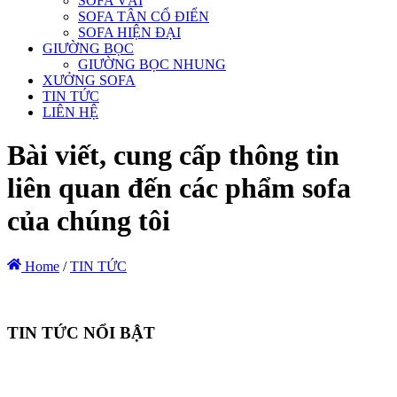
SOFA VẢI
SOFA TÂN CỔ ĐIỂN
SOFA HIỆN ĐẠI
GIƯỜNG BỌC
GIƯỜNG BỌC NHUNG
XƯỞNG SOFA
TIN TỨC
LIÊN HỆ
Bài viết, cung cấp thông tin
liên quan đến các phẩm sofa
của chúng tôi
Home
/
TIN TỨC
TIN TỨC NỔI BẬT