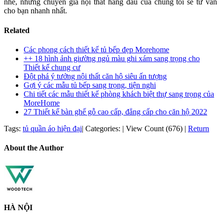
nhé, những chuyên gia nội thất hàng đầu của chúng tôi sẽ tư vấn
cho bạn nhanh nhất.
Related
Các phong cách thiết kế tủ bếp đẹp Morehome
++ 18 hình ảnh giường ngủ màu ghi xám sang trọng cho
Thiết kế chung cư
Đột phá ý tưởng nội thất căn hộ siêu ấn tượng
Gợi ý các mẫu tủ bếp sang trọng, tiện nghi
Chi tiết các mẫu thiết kế phòng khách biệt thự sang trọng của
MoreHome
27 Thiết kế bàn ghế gỗ cao cấp, đẳng cấp cho căn hộ 2022
Tags:
tủ quần áo hiện đại
|
Categories:
|
View Count (676)
|
Return
About the Author
HÀ NỘI