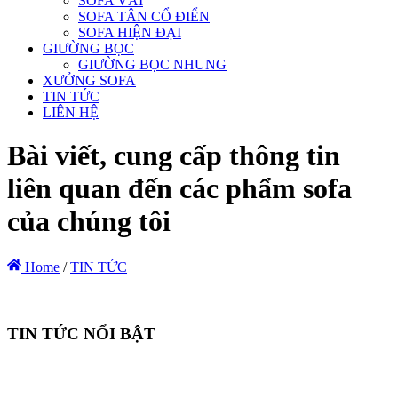
SOFA VẢI
SOFA TÂN CỔ ĐIỂN
SOFA HIỆN ĐẠI
GIƯỜNG BỌC
GIƯỜNG BỌC NHUNG
XƯỞNG SOFA
TIN TỨC
LIÊN HỆ
Bài viết, cung cấp thông tin
liên quan đến các phẩm sofa
của chúng tôi
Home
/
TIN TỨC
TIN TỨC NỔI BẬT