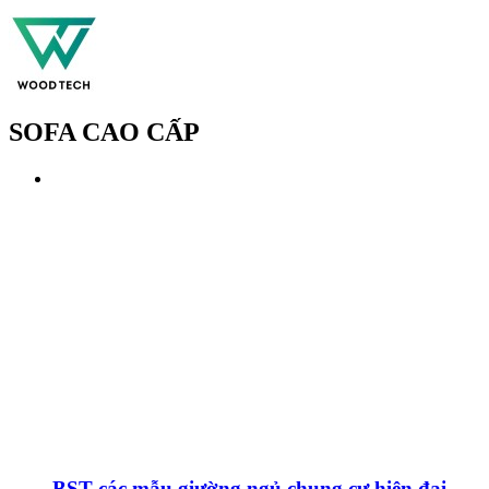
SOFA CAO CẤP
BST các mẫu giường ngủ chung cư hiện đại