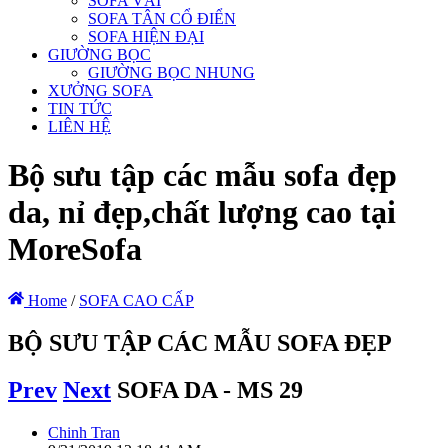
SOFA VẢI
SOFA TÂN CỔ ĐIỂN
SOFA HIỆN ĐẠI
GIƯỜNG BỌC
GIƯỜNG BỌC NHUNG
XƯỞNG SOFA
TIN TỨC
LIÊN HỆ
Bộ sưu tập các mẫu sofa đẹp
da, nỉ đẹp,chất lượng cao tại
MoreSofa
Home
/
SOFA CAO CẤP
BỘ SƯU TẬP CÁC MẪU SOFA ĐẸP
Prev
Next
SOFA DA - MS 29
Chinh Tran